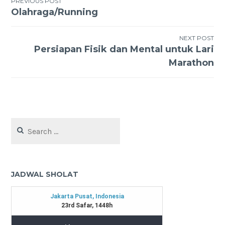
Post
PREVIOUS POST
Olahraga/Running
navigation
NEXT POST
Persiapan Fisik dan Mental untuk Lari
Marathon
Search
for:
JADWAL SHOLAT