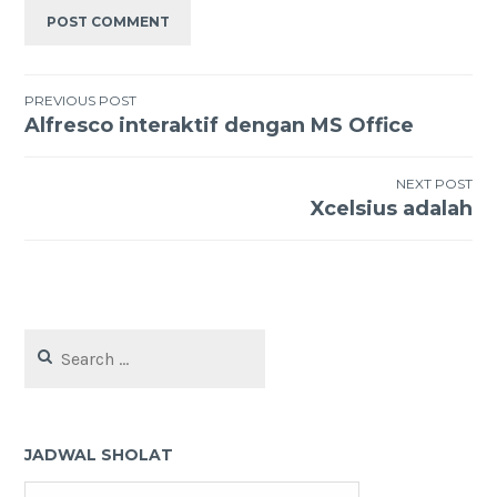
Post
PREVIOUS POST
Alfresco interaktif dengan MS Office
navigation
NEXT POST
Xcelsius adalah
Search
for:
JADWAL SHOLAT