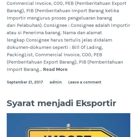
Commercial Invoice, COO, PEB (Pemberitahuan Export
Barang), PIB (Pemberitahuan Import Barang ketika
Importir mengurus proses pengeluaran barang
dari Pelabuhan). Consignee : Consignee adalah Importir
atau si Penerima barang. Nama dan alamat
lengkap Consignee harus tertulis jelas didalam
dokumen-dokumen seperti : Bill Of Lading,
PackingList, Commercial Invoice, COO, PEB
(Pemberitahuan Export Barang), PIB (Pemberitahuan
Istilah-
Import Barang…
Read More
istilah
September 21, 2017
admin
Leave a comment
singkat
yang
biasa
Syarat menjadi Eksportir
dipakai
dalam
process
export
dan