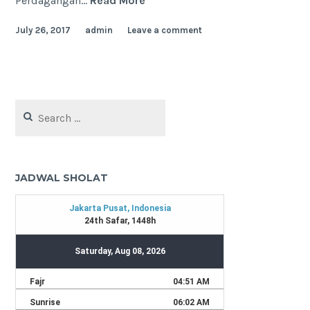
Perdagangan…
Read More
menjadi
July 26, 2017
admin
Leave a comment
Eksportir
Search
for:
JADWAL SHOLAT